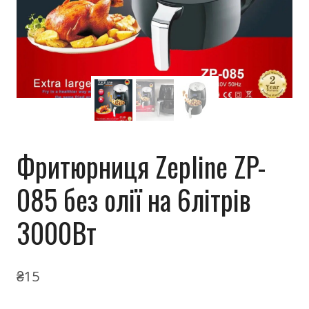
Фритюрниця Zepline ZP-
085 без олії на 6літрів
3000Вт
₴
15