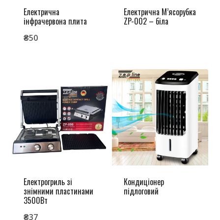
Електрична
Електрична М’ясорубка
інфрачервона плита
ZP-002 – біла
₴
50
Електрогриль зі
Кондиціонер
знімними пластинами
підлоговий
3500Вт
₴
37