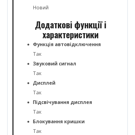
Новий
Додаткові функції і
характеристики
Функція автовідключення
Так
Звуковий сигнал
Так
Дисплей
Так
Підсвічування дисплея
Так
Блокування кришки
Так