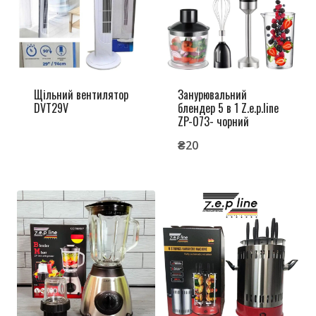
Щільний вентилятор
Занурювальний
DVT29V
блендер 5 в 1 Z.e.p.line
ZP-073- чорний
₴
20