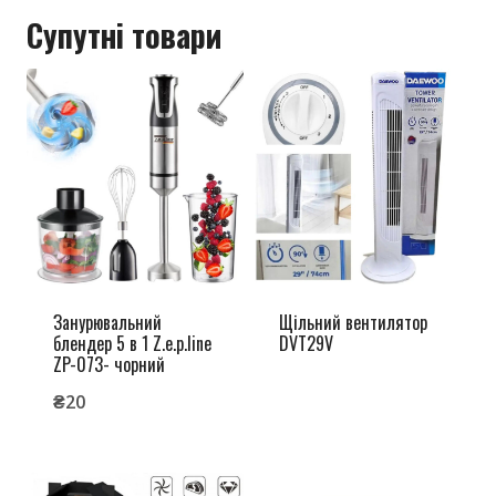
Супутні товари
Занурювальний
Щільний вентилятор
блендер 5 в 1 Z.e.p.line
DVT29V
ZP-073- чорний
₴
20