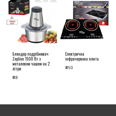
Блендер подрібнювач
Електрична
Zepline 1500 Вт з
інфрачервона плита
металевою чашею на 2
₴
50
літри
₴
8