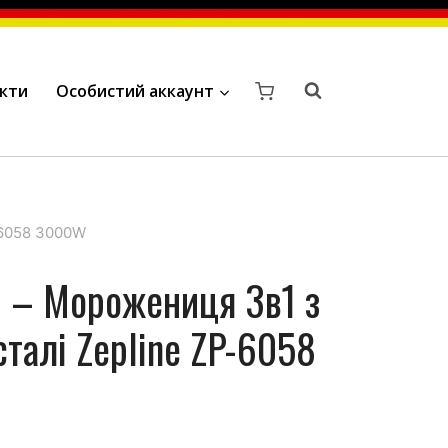
кти
Особистий аккаунт
-6058 3000W
 – Морожениця 3в1 з
сталі Zepline ZP-6058