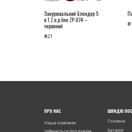
Занурювальний блендер 5
П
в 1 Z.e.p.line ZP-074 –
₴
червоний
₴
21
ПРО НАС
ШВИДКІ ПО
Головна
Наша компанія
Каталог
займається продажем