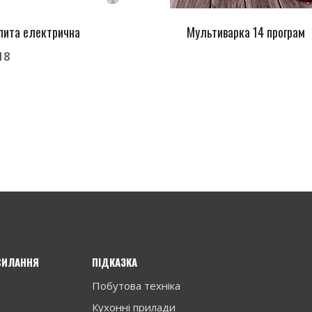
лита електрична
Мультиварка 14 програм
18
СИЛАННЯ
ПІДКАЗКА
Побутова техніка
Кухонні прилади