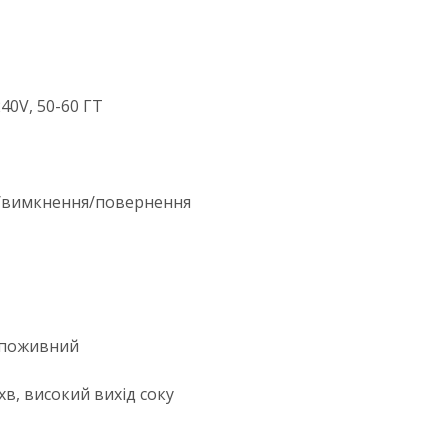
0V, 50-60 ГТ
я/вимкнення/повернення
ш поживний
в, високий вихід соку