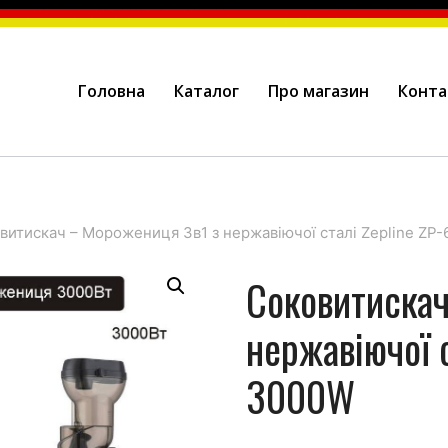
Головна
Каталог
Про магазин
Конта
витискач – Морожениця 3в1 з нержавіючої сталі Zepline ZP
Соковитискач
нержавіючої 
3000W