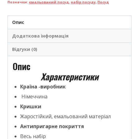
Позначки:
емальований посуд
,
набір посуду
,
Посуд
Опис
Додаткова інформація
Відгуки (0)
Опис
Характеристики
Країна -виробник
Німеччина
Кришки
Жаростійкий, емальований матеріал
Антипригарне покриття
Весь набір