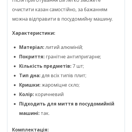
Після приготування Ви легко зможете
очистити казан самостійно, за бажанням
можна відправити в посудомийну машину.
Характеристики:
Матеріал:
литий алюміній;
Покриття:
гранітне антипригарне;
Кількість предметів:
7 шт;
Тип дна:
для всіх типів плит;
Кришки:
жароміцне скло;
Колір:
коричневий
Підходить для миття в посудомийній
машині:
так.
Комплектація: