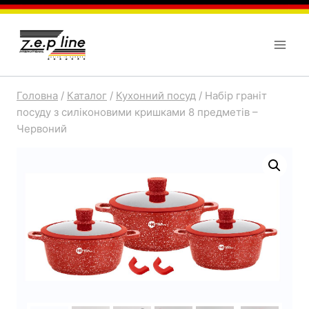
Перейти
до
вмісту
Головна
/
Каталог
/
Кухонний посуд
/
Набір граніт
посуду з силіконовими кришками 8 предметів –
Червоний