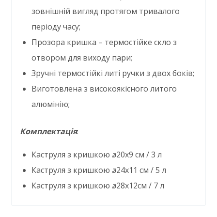
зовнішній вигляд протягом тривалого
періоду часу;
Прозора кришка – термостійке скло з
отвором для виходу пари;
Зручні термостійкі литі ручки з двох боків;
Виготовлена ​​з високоякісного литого
алюмінію;
Комплектація
:
Каструля з кришкою ꬿ20х9 см / 3 л
Каструля з кришкою ꬿ24х11 см / 5 л
Каструля з кришкою ꬿ28х12см / 7 л