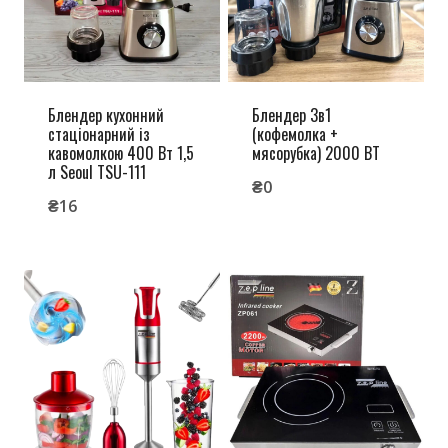
Блендер кухонний
Блендер 3в1
стаціонарний із
(кофемолка +
кавомолкою 400 Вт 1,5
мясорубка) 2000 ВТ
л Seoul TSU-111
₴
0
₴
16