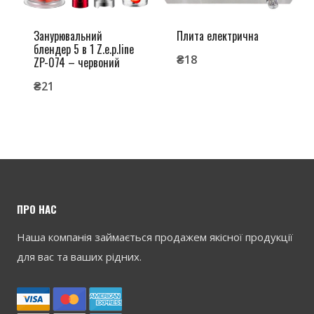
Занурювальний
Плита електрична
блендер 5 в 1 Z.e.p.line
₴
18
ZP-074 – червоний
₴
21
ПРО НАС
Наша компанія займається продажем якісної продукції
для вас та ваших рідних.