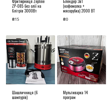
Фритюрниця Zepline
Блендер 3в1
ZP-085 без олії на
(кофемолка +
6літрів 3000Вт
мясорубка) 2000 ВТ
₴
15
₴
0
Шашличниця (6
Мультиварка 14
шампурів)
програм