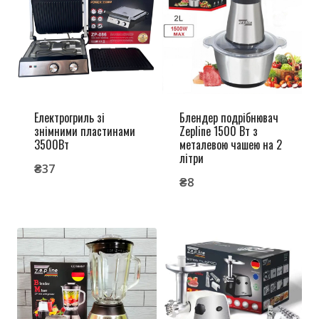
Електрогриль зі
Блендер подрібнювач
знімними пластинами
Zepline 1500 Вт з
3500Вт
металевою чашею на 2
літри
₴
37
₴
8