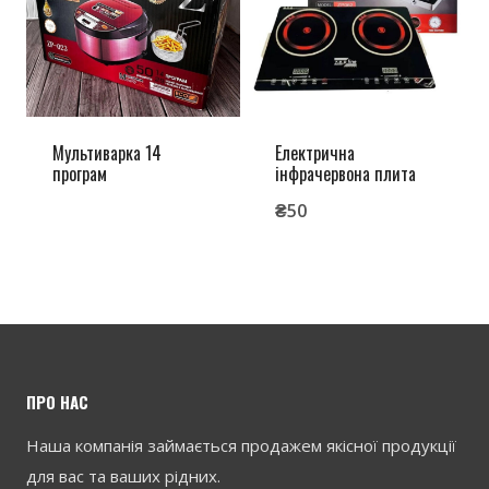
Мультиварка 14
Електрична
програм
інфрачервона плита
₴
50
ПРО НАС
Наша компанія займається продажем якісної продукції
для вас та ваших рідних.