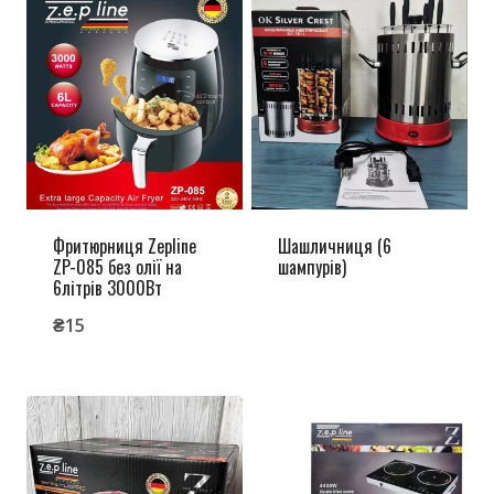
Фритюрниця Zepline
Шашличниця (6
ZP-085 без олії на
шампурів)
6літрів 3000Вт
₴
15