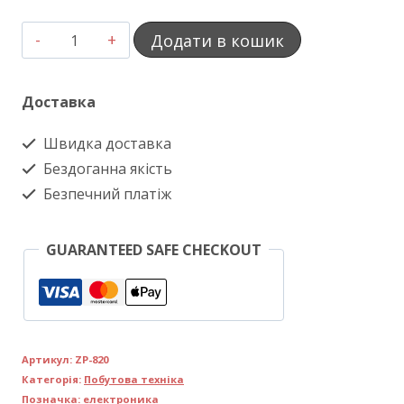
Гриль
Додати в кошик
зі
знімними
Доставка
пластинами
Швидка доставка
3500Вт
Бездоганна якість
Zepline
Безпечний платіж
ZP-
820
GUARANTEED SAFE CHECKOUT
кількість
Артикул:
ZP-820
Категорія:
Побутова техніка
Позначка:
електроника