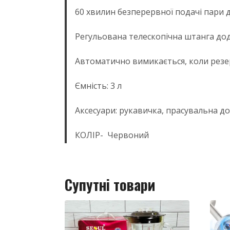
60 хвилин безперервної подачі пари д
Регульована телескопічна штанга дода
Автоматично вимикається, коли резе
Ємність: 3 л
Аксесуари: рукавичка, прасувальна д
КОЛІР- Червоний
Супутні товари