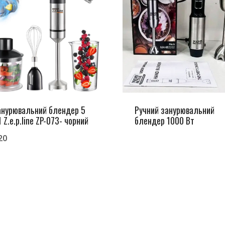
анурювальний блендер 5
Ручний занурювальний
1 Z.e.p.line ZP-073- чорний
блендер 1000 Вт
20