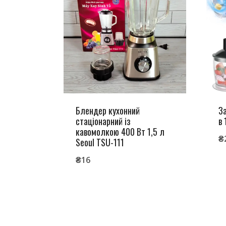
Блендер кухонний
З
стаціонарний із
в 
кавомолкою 400 Вт 1,5 л
₴
Seoul TSU-111
₴
16