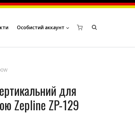
кти
Особистий аккаунт
000W
вертикальний для
кою Zepline ZP-129