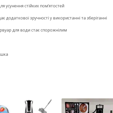
ля усунення стійких помʼятостей
є додаткової зручності у використанні та зберіганні
рвуар для води стає спорожнілим
ошка