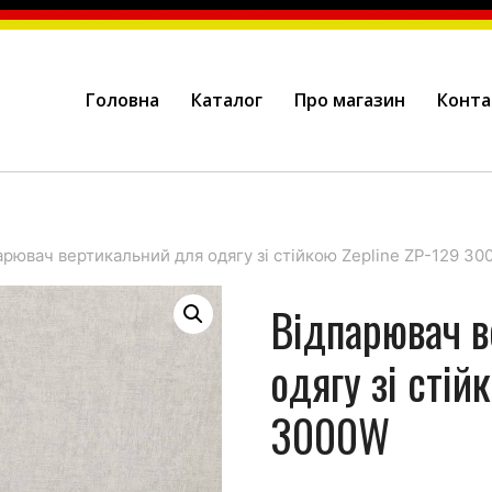
Головна
Каталог
Про магазин
Конта
арювач вертикальний для одягу зі стійкою Zepline ZP-129 3
Відпарювач 
одягу зі стій
3000W