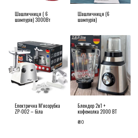
Шашличниця ( 6
Шашличниця (6
шампурів) 3000Вт
шампурів)
Електрична М’ясорубка
Блендер 2в1 +
ZP-002 – біла
кофемолка 2000 ВТ
₴
0