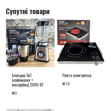
Супутні товари
Блендер 3в1
Плита електрична
(кофемолка +
₴
18
мясорубка) 2000 ВТ
₴
0