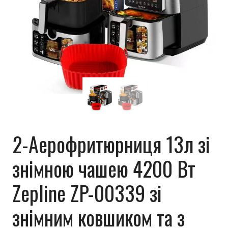
2-Аерофритюрниця 13л зі
знімною чашею 4200 Вт
Zepline ZP-00339 зі
знімним ковшиком та з