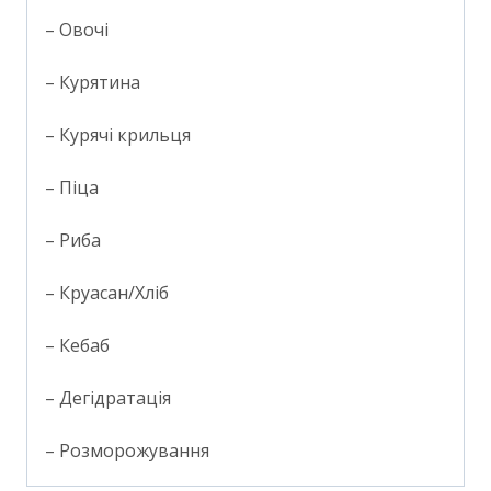
– Овочі
– Курятина
– Курячі крильця
– Піца
– Риба
– Круасан/Хліб
– Кебаб
– Дегідратація
– Розморожування