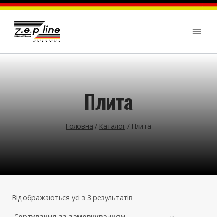
Перейти
до
вмісту
Плита
Головна
/
Каталог
/
Плита
Відображаються усі з 3 результатів