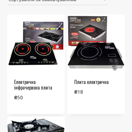
Електрична
Плита електрична
інфрачервона плита
₴
18
₴
50