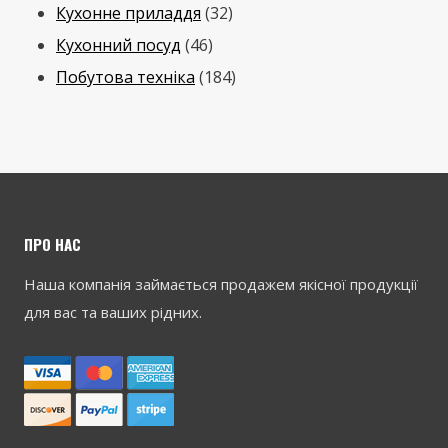
3
Кухонне приладдя
32
4
2
Кухонний посуд
46
6
т
1
Побутова техніка
184
т
о
8
о
в
4
в
а
т
а
р
о
р
и
в
ПРО НАС
і
а
Наша компанія займається продажем якісної продукції
в
р
для вас та ваших рідних.
и