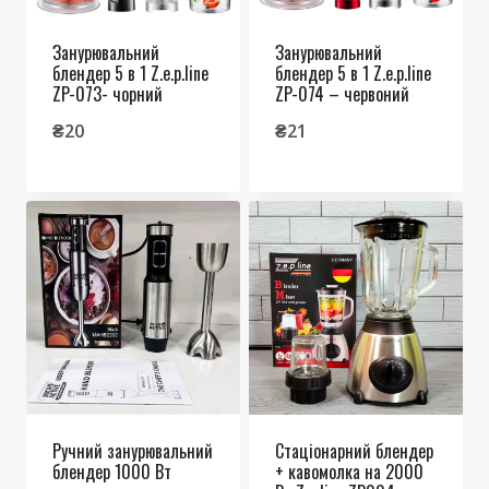
Занурювальний
Занурювальний
блендер 5 в 1 Z.e.p.line
блендер 5 в 1 Z.e.p.line
ZP-073- чорний
ZP-074 – червоний
₴
20
₴
21
Ручний занурювальний
Стаціонарний блендер
блендер 1000 Вт
+ кавомолка на 2000