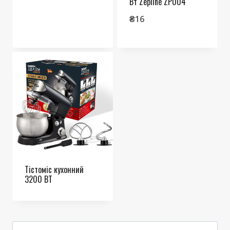
Вт Zepline ZP004
₴
16
Тістоміс кухонний
3200 ВТ
Пошук: