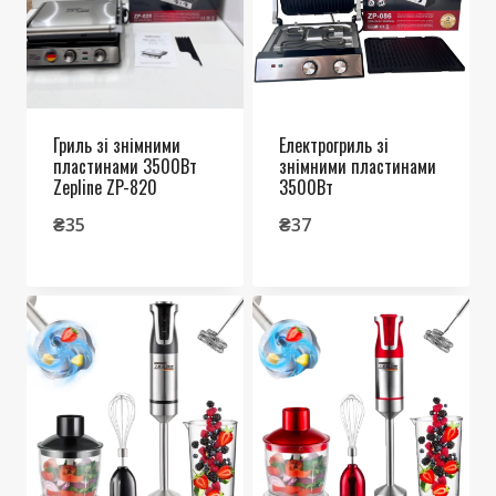
Гриль зі знімними
Електрогриль зі
пластинами 3500Вт
знімними пластинами
Zepline ZP-820
3500Вт
₴
35
₴
37