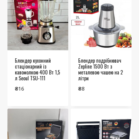
Блендер кухонний
Блендер подрібнювач
стаціонарний із
Zepline 1500 Вт з
кавомолкою 400 Вт 1,5
металевою чашею на 2
л Seoul TSU-111
літри
₴
16
₴
8