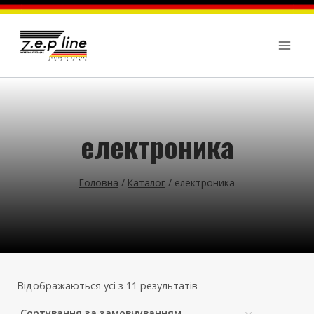
Перейти
до
вмісту
електроника
Головна
/
Каталог
/
електроника
Відображаються усі з 11 результатів