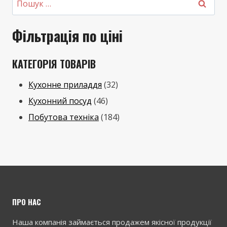
Фільтрація по ціні
КАТЕГОРІЯ ТОВАРІВ
3
Кухонне приладдя
32
4
2
Кухонний посуд
46
6
т
1
Побутова техніка
184
т
о
8
о
в
4
в
а
т
а
р
о
р
и
в
ПРО НАС
і
а
Наша компанія займається продажем якісної продукції